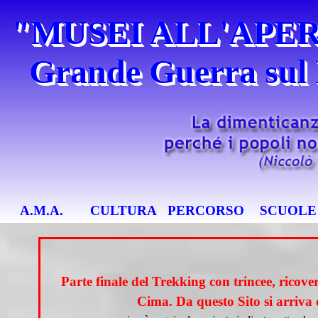
Vai ai contenuti
"MUSEI ALL'APERT
Grande Guerra sul
Salta menù
A.M.A.
CULTURA
PERCORSO
SCUOLE
Parte finale del Trekking con trincee, ricove
Cima.
Da questo Sito si arriva 