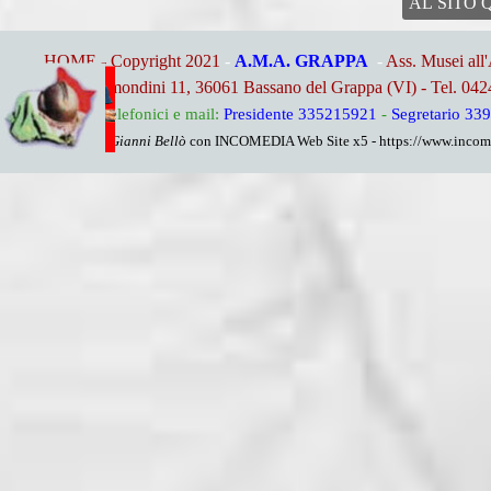
AL SITO 
HOME - Copyright 2021
-
A.M.A. GRAPPA
-
Ass. Musei all
Via Remondini 11, 36061 Bassano del Grappa (VI) - Tel. 04
Riferimenti telefonici e mail:
Presidente 335215921
-
Segretario 33
By Gianni Bellò
con INCOMEDIA Web Site x5 - https://www.income
Torna ai contenuti