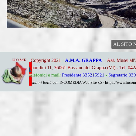
AL SITO 
HOME - Copyright 2021
-
A.M.A. GRAPPA
-
Ass. Musei all
Via Remondini 11, 36061 Bassano del Grappa (VI) - Tel. 04
Riferimenti telefonici e mail:
Presidente 335215921
-
Segretario 33
By Gianni Bellò
con INCOMEDIA Web Site x5 - https://www.income
Torna ai contenuti