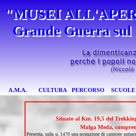
Vai ai contenuti
"MUSEI ALL'APERT
Grande Guerra sul
Salta menù
A.M.A.
CULTURA
PERCORSO
SCUOLE
Situato al Km. 19,5 del Trekking
Malga Meda,
comprend
Presenta, sulla q. 1470 una postazione di cannone antiaere