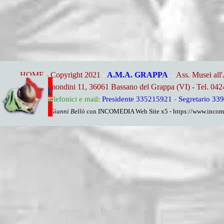
HOME - Copyright 2021
-
A.M.A. GRAPPA
-
Ass. Musei all
Via Remondini 11, 36061 Bassano del Grappa (VI) - Tel. 04
Riferimenti telefonici e mail:
Presidente 335215921
-
Segretario 33
By Gianni Bellò
con INCOMEDIA Web Site x5 - https://www.income
Torna ai contenuti