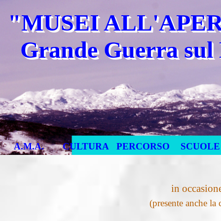
Vai ai contenuti
"MUSEI ALL'APERT
Grande Guerra sul
Salta menù
A.M.A.
CULTURA
PERCORSO
SCUOLE
in occasion
(presente anche la 