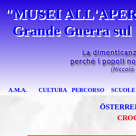
Vai ai contenuti
"MUSEI ALL'APERT
Grande Guerra sul
Salta menù
A.M.A.
CULTURA
PERCORSO
SCUOLE
ÖSTERRE
CROC