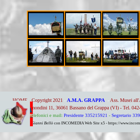
HOME - Copyright 2021
-
A.M.A. GRAPPA
-
Ass. Musei all
Via Remondini 11, 36061 Bassano del Grappa (VI) - Tel. 04
Riferimenti telefonici e mail:
Presidente 335215921
-
Segretario 33
By Gianni Bellò
con INCOMEDIA Web Site x5 - https://www.income
Torna ai contenuti